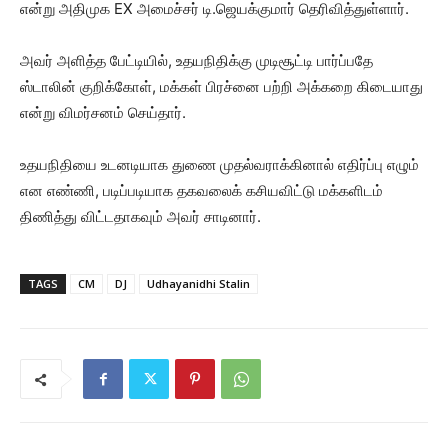
என்று அதிமுக EX அமைச்சர் டி.ஜெயக்குமார் தெரிவித்துள்ளார்.
அவர் அளித்த பேட்டியில், உதயநிதிக்கு முடிசூட்டி பார்ப்பதே
ஸ்டாலின் குறிக்கோள், மக்கள் பிரச்னை பற்றி அக்கறை கிடையாது
என்று விமர்சனம் செய்தார்.
உதயநிதியை உடனடியாக துணை முதல்வராக்கினால் எதிர்ப்பு எழும்
என எண்ணி, படிப்படியாக தகவலைக் கசியவிட்டு மக்களிடம்
திணித்து விட்டதாகவும் அவர் சாடினார்.
TAGS
CM
DJ
Udhayanidhi Stalin