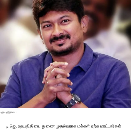
உதயநிதியை
டி.ஜெ. உதயநிதியை துணை முதல்வராக மக்கள் ஏற்க மாட்டார்கள்