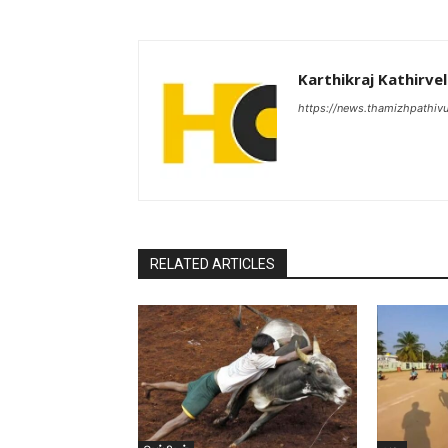
Karthikraj Kathirvel
https://news.thamizhpathiv
RELATED ARTICLES