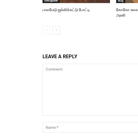
செய்திகள்
கபடி
பாலமேடு ஜல்லிக்கட்டு போட்டி
கோகோ உலககோப
அணி
LEAVE A REPLY
Comment: