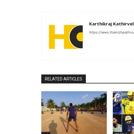
Karthikraj Kathirvel
https://news.thamizhpathiv
RELATED ARTICLES