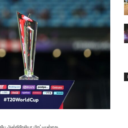
லேயே ஆஸ்திரேலியா மிரட்டியுள்ளது.