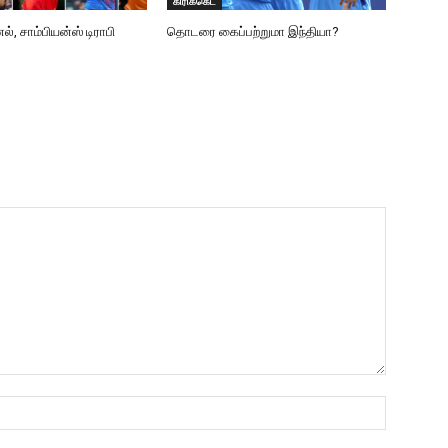
கிரிக்கெட்
், சாம்பியன்ஸ் டிராபி
தொடரை கைப்பற்றுமா இந்தியா?
Name:*