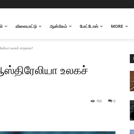
ள்
விளையாட்டு
ஆன்மிகம்
போட்டோஸ்
MORE
ிரேலியா உலகச் சாதனை!
 ஆஸ்திரேலியா உலகச்
193
0