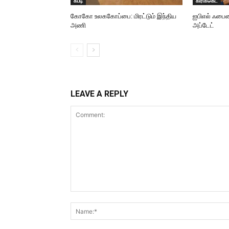
கபடி
கிரிக்கெட்
கோகோ உலககோப்பை: மிரட்டும் இந்திய
ஐபிஎல் ஃபைனல
அணி
அப்டேட்
LEAVE A REPLY
Comment: