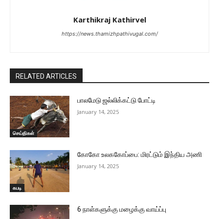
Karthikraj Kathirvel
https://news.thamizhpathivugal.com/
RELATED ARTICLES
பாலமேடு ஜல்லிக்கட்டு போட்டி
January 14, 2025
செய்திகள்
கோகோ உலககோப்பை: மிரட்டும் இந்திய அணி
January 14, 2025
கபடி
6 நாள்களுக்கு மழைக்கு வாய்ப்பு