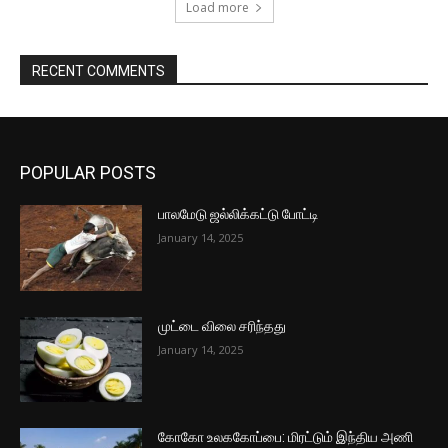
Load more
RECENT COMMENTS
POPULAR POSTS
பாலமேடு ஜல்லிக்கட்டு போட்டி
January 14, 2025
முட்டை விலை சரிந்தது
January 14, 2025
கோகோ உலககோப்பை: மிரட்டும் இந்திய அணி