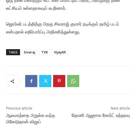
ஒரு நல்ல மனிதரும் கூட என பாராட்டிய அவர், அவருக்கு நல்ல
லட்சியம் உள்ளதாகவும் கூறினார்.
ஜெயிலர் படத்திற்கு பிறகு சிவராஜ் குமார் நடிக்கும் தமிழ் படம்
என்பதால் எதிர்பார்ப்பு அதிகரித்துள்ளது.
TAGS
Sivaraj
TVK
Vijay69
Previous article
Next article
ஆலமரத்தை அறுக்க வந்த
தோனி ஆஜராக கோர்ட் உத்தரவு
பிளேடுதான் விஜய்