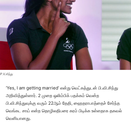
P.V.சிந்து
‘Yes, I am getting married’ என்று வெட்கத்துடன் பி.வி.சிந்து
அறிவித்துள்ளார். 2 முறை ஒலிம்பிக் பதக்கம் வென்ற
பி.வி.சிந்துவுக்கு வரும் 22ஆம் தேதி, ஹைதராபாத்தைச் சேர்ந்த
வெங்கட சாய் என்ற தொழிலதிபரை கரம் பிடிக்க உள்ளதாக தகவல்
வெளியானது.