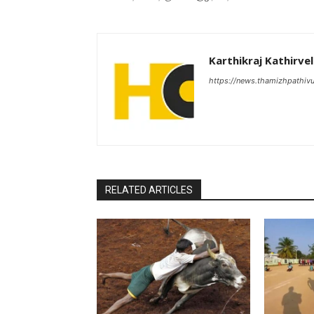
Karthikraj Kathirvel
https://news.thamizhpathiv
RELATED ARTICLES