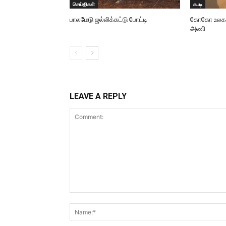
செய்திகள்
கபடி
பாலமேடு ஜல்லிக்கட்டு போட்டி
கோகோ உலககோப
அணி
LEAVE A REPLY
Comment: