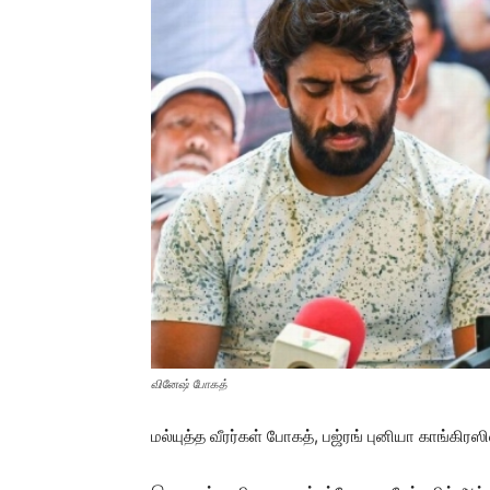
வினேஷ் போகத்
மல்யுத்த வீரர்கள் போகத், பஜ்ரங் புனியா காங்கிர