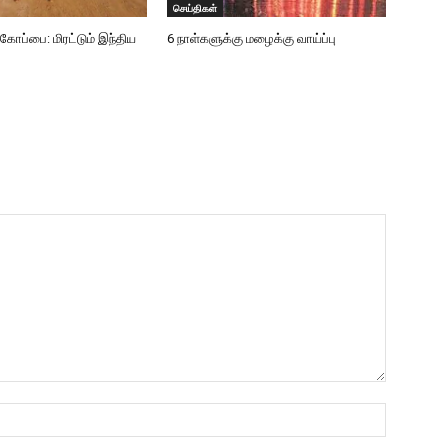
செய்திகள்
்பை: மிரட்டும் இந்திய
6 நாள்களுக்கு மழைக்கு வாய்ப்பு
Name:*