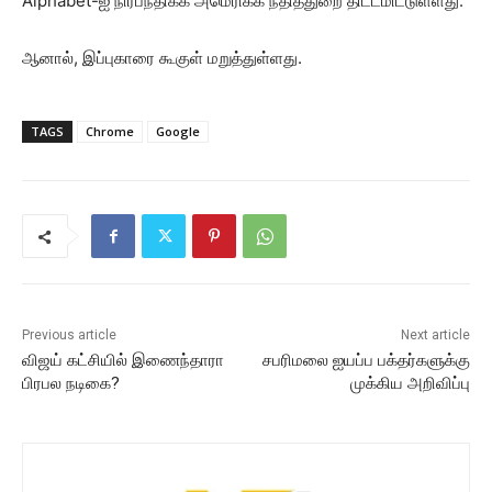
Alphabet-ஐ நிர்பந்திக்க அமெரிக்க நீதித்துறை திட்டமிட்டுள்ளது.
ஆனால், இப்புகாரை கூகுள் மறுத்துள்ளது.
TAGS
Chrome
Google
Previous article
Next article
விஜய் கட்சியில் இணைந்தாரா
சபரிமலை ஐயப்ப பக்தர்களுக்கு
பிரபல நடிகை?
முக்கிய அறிவிப்பு