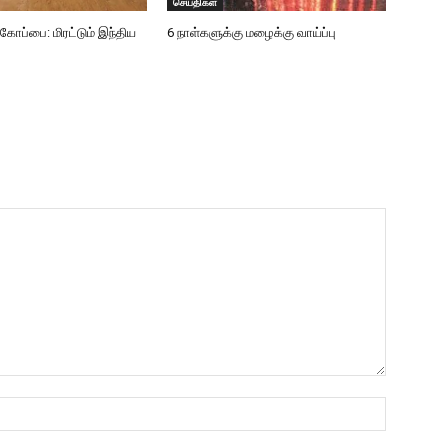
செய்திகள்
்பை: மிரட்டும் இந்திய
6 நாள்களுக்கு மழைக்கு வாய்ப்பு
Name:*