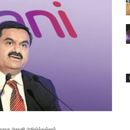
்ளதாக அதானி அறிவித்துள்ளார்.