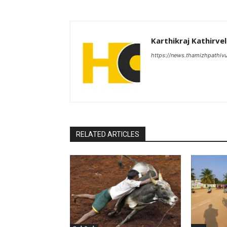
Karthikraj Kathirvel
https://news.thamizhpathiv
RELATED ARTICLES