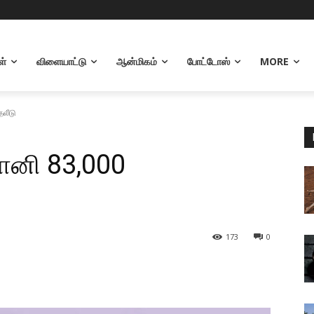
ள்
விளையாட்டு
ஆன்மிகம்
போட்டோஸ்
MORE
லீடு
ானி 83,000
173
0