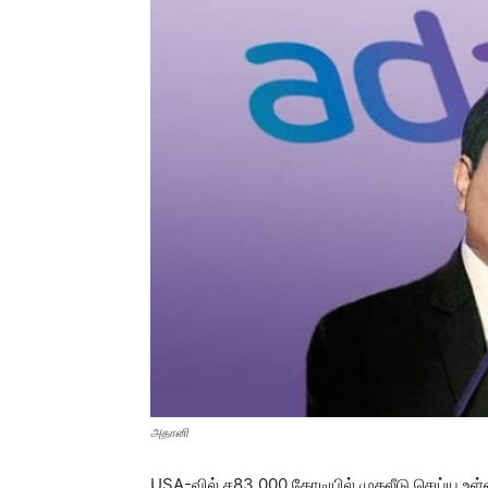
அதானி
USA-வில் ச83,000 கோடியில் முதலீடு செய்ய உள