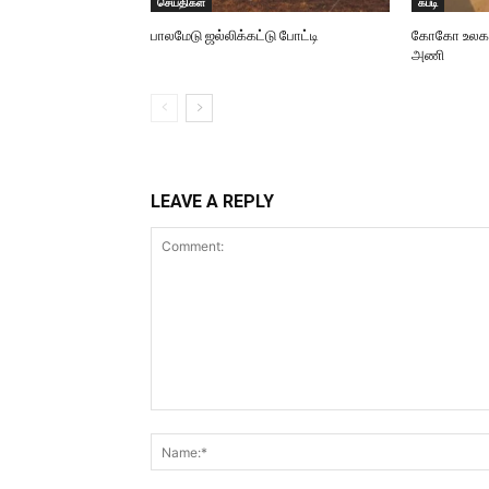
செய்திகள்
கபடி
பாலமேடு ஜல்லிக்கட்டு போட்டி
கோகோ உலககோப
அணி
LEAVE A REPLY
Comment: