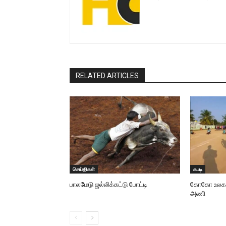
RELATED ARTICLES
செய்திகள்
கபடி
பாலமேடு ஜல்லிக்கட்டு போட்டி
கோகோ உலககோப
அணி