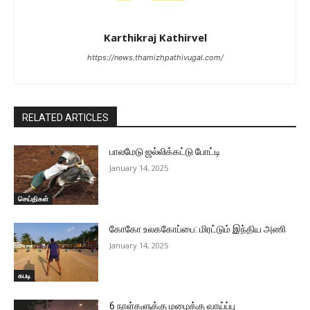
Karthikraj Kathirvel
https://news.thamizhpathivugal.com/
RELATED ARTICLES
பாலமேடு ஜல்லிக்கட்டு போட்டி
January 14, 2025
செய்திகள்
கோகோ உலககோப்பை: மிரட்டும் இந்திய அணி
January 14, 2025
கபடி
6 நாள்களுக்கு மழைக்கு வாய்ப்பு