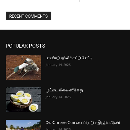
RECENT COMMENTS
POPULAR POSTS
பாலமேடு ஜல்லிக்கட்டு போட்டி
January 14, 2025
முட்டை விலை சரிந்தது
January 14, 2025
கோகோ உலககோப்பை: மிரட்டும் இந்திய அணி
January 14, 2025