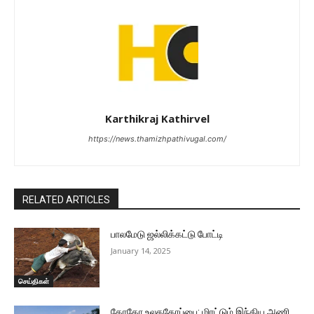
Karthikraj Kathirvel
https://news.thamizhpathivugal.com/
RELATED ARTICLES
பாலமேடு ஜல்லிக்கட்டு போட்டி
January 14, 2025
செய்திகள்
கோகோ உலககோப்பை: மிரட்டும் இந்திய அணி