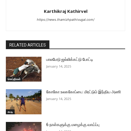
Karthikraj Kathirvel
https://news.thamizhpathivugal.com/
RELATED ARTICLES
பாலமேடு ஜல்லிக்கட்டு போட்டி
January 14, 2025
செய்திகள்
கோகோ உலககோப்பை: மிரட்டும் இந்திய அணி
January 14, 2025
கபடி
6 நாள்களுக்கு மழைக்கு வாய்ப்பு