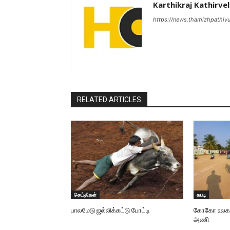
Karthikraj Kathirvel
https://news.thamizhpathiv
RELATED ARTICLES
செய்திகள்
கபடி
பாலமேடு ஜல்லிக்கட்டு போட்டி
கோகோ உலககோப
அணி