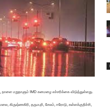
், நாளை மறுநாளும் IMD கனமழை எச்சரிக்கை விடுத்துள்ளது.
மலை, கிருஷ்ணகிரி, தருமபுரி, சேலம், ஈரோடு, கள்ளக்குறிச்சி,