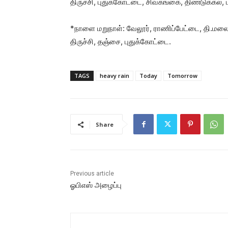
திருச்சி, புதுக்கோட்டை, சிவகங்கை, திண்டுக்கல்,
*நாளை மறுநாள்: வேலூர், ராணிப்பேட்டை, தி.மலை, கள
திருச்சி, தஞ்சை, புதுக்கோட்டை.
TAGS
heavy rain
Today
Tomorrow
Share
Previous article
ஓபிஎஸ் அழைப்பு