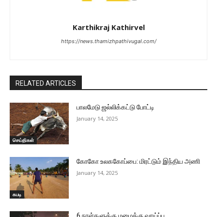
Karthikraj Kathirvel
https://news.thamizhpathivugal.com/
RELATED ARTICLES
பாலமேடு ஜல்லிக்கட்டு போட்டி
January 14, 2025
செய்திகள்
கோகோ உலககோப்பை: மிரட்டும் இந்திய அணி
January 14, 2025
கபடி
6 நாள்களுக்கு மழைக்கு வாய்ப்பு