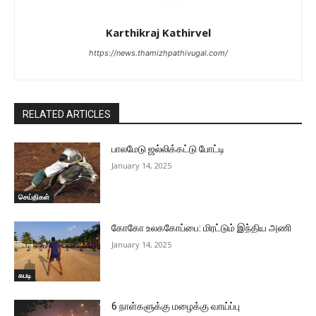
Karthikraj Kathirvel
https://news.thamizhpathivugal.com/
RELATED ARTICLES
பாலமேடு ஜல்லிக்கட்டு போட்டி
January 14, 2025
செய்திகள்
கோகோ உலககோப்பை: மிரட்டும் இந்திய அணி
January 14, 2025
கபடி
6 நாள்களுக்கு மழைக்கு வாய்ப்பு