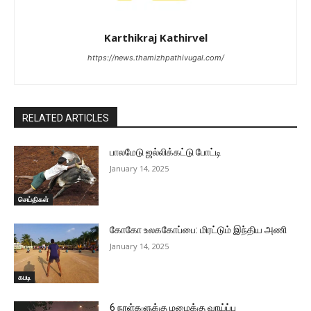
Karthikraj Kathirvel
https://news.thamizhpathivugal.com/
RELATED ARTICLES
பாலமேடு ஜல்லிக்கட்டு போட்டி
January 14, 2025
செய்திகள்
கோகோ உலககோப்பை: மிரட்டும் இந்திய அணி
January 14, 2025
கபடி
6 நாள்களுக்கு மழைக்கு வாய்ப்பு