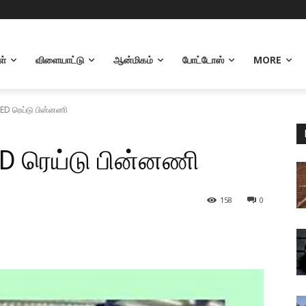
ள்
விளையாட்டு
ஆன்மிகம்
போட்டோஸ்
MORE
் ED ரெய்டு பின்னணி
ED ரெய்டு பின்னணி
158
0