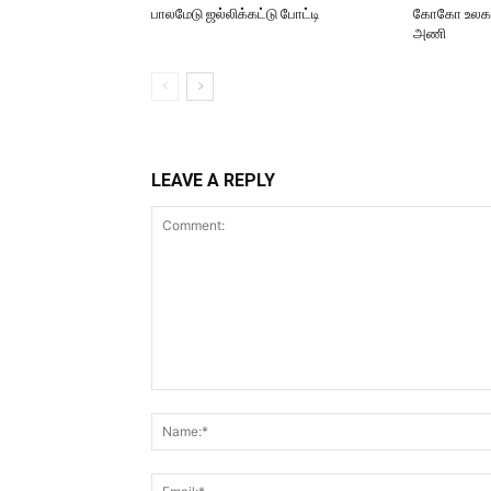
பாலமேடு ஜல்லிக்கட்டு போட்டி
கோகோ உலககோப
அணி
LEAVE A REPLY
Comment: