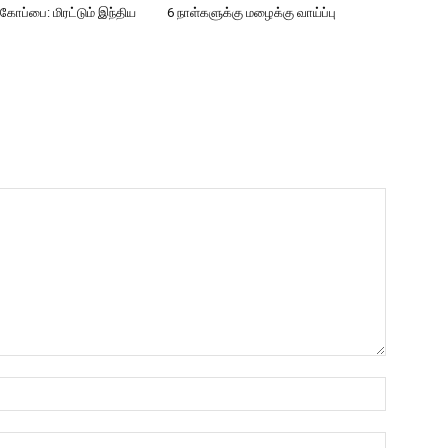
்பை: மிரட்டும் இந்திய
6 நாள்களுக்கு மழைக்கு வாய்ப்பு
Name:*
Email:*