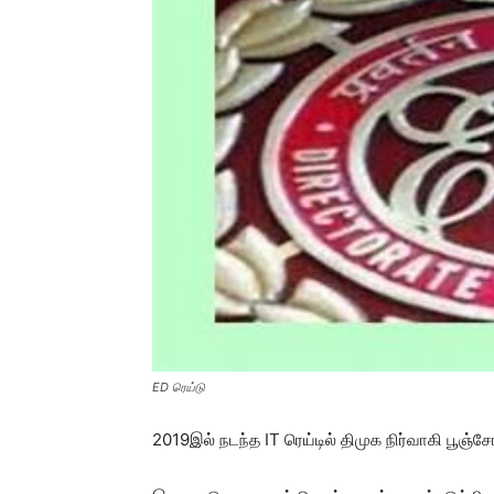
ED ரெய்டு
2019இல் நடந்த IT ரெய்டில் திமுக நிர்வாகி பூஞ்ச