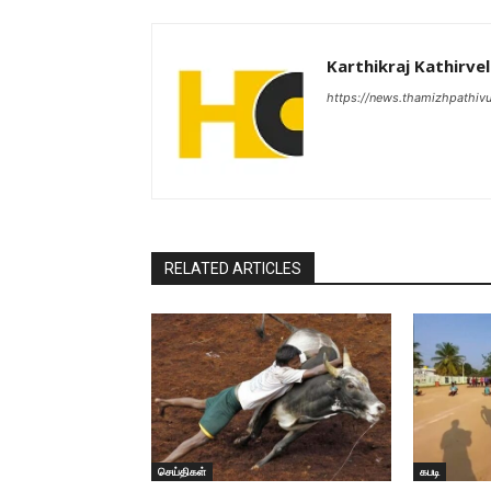
Karthikraj Kathirvel
https://news.thamizhpathiv
RELATED ARTICLES
செய்திகள்
கபடி