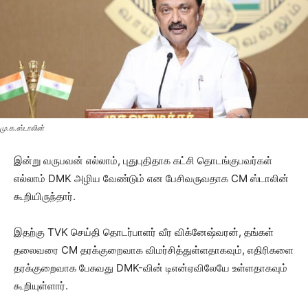
மு.க.ஸ்டாலின்
இன்று வருபவன் எல்லாம், புதுபுதிதாக கட்சி தொடங்குபவர்கள்
எல்லாம் DMK அழிய வேண்டும் என பேசிவருவதாக CM ஸ்டாலின்
கூறியிருந்தார்.
இதற்கு TVK செய்தி தொடர்பாளர் வீர விக்னேஷ்வரன், தங்கள்
தலைவரை CM தரக்குறைவாக விமர்சித்துள்ளதாகவும், எதிரிகளை
தரக்குறைவாக பேசுவது DMK-வின் டிஎன்ஏவிலேயே உள்ளதாகவும்
கூறியுள்ளார்.