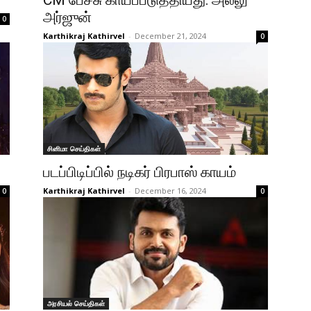
CM பேச்சு காயப்படுத்தியது: அல்லு
அர்ஜுன்
0
Karthikraj Kathirvel
-
December 21, 2024
0
சினிமா செய்திகள்
படப்பிடிப்பில் நடிகர் பிரபாஸ் காயம்
Karthikraj Kathirvel
-
December 16, 2024
0
0
அரசியல் செய்திகள்