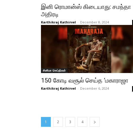
இனி ரொமான்ஸ் கிடையாது: சமந்தா
அதிரடி
Karthikraj Kathirvel
-
December 8, 2024
சினிமா செய்திகள்
150 கோடி வசூல் செய்த ‘மகாராஜா
Karthikraj Kathirvel
-
December 6, 2024
1
2
3
4