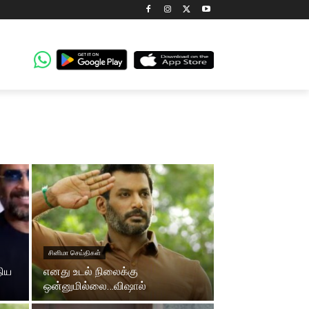
சினிமா செய்திகள்
திய
எனது உடல் நிலைக்கு
ஒன்னுமில்லை…விஷால்