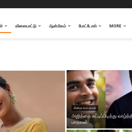
ள்
விளையாட்டு
ஆன்மிகம்
போட்டோஸ்
MORE
சினிமா செய்திகள்
அஜித்தை கட்டிப்பிடித்து வாழ்த்
மாதவன்