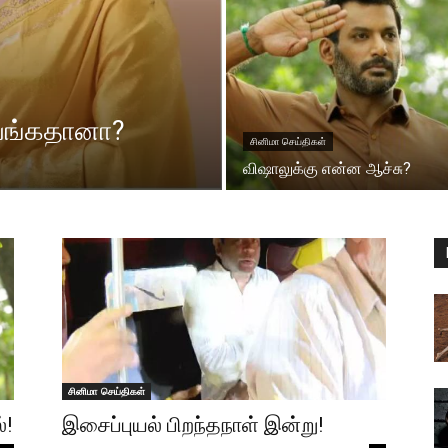
இவங்கதானா?
சினிமா செய்திகள்
விஷாலுக்கு என்ன ஆச்சு?
சினிமா செய்திகள்
்!
இசைப்புயல் பிறந்தநாள் இன்று!