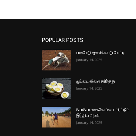
POPULAR POSTS
பாலமேடு ஜல்லிக்கட்டு போட்டி
January 14, 2025
முட்டை விலை சரிந்தது
January 14, 2025
கோகோ உலககோப்பை: மிரட்டும்
இந்திய அணி
January 14, 2025