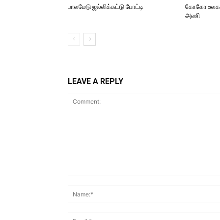
பாலமேடு ஜல்லிக்கட்டு போட்டி
கோகோ உலககோப
அணி
LEAVE A REPLY
Comment: