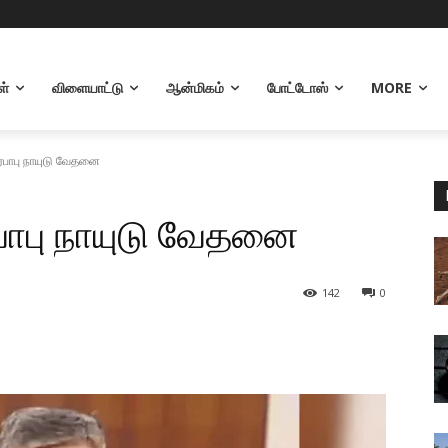
ள்
விளையாட்டு
ஆன்மிகம்
போட்டோஸ்
MORE
ரபாபு நாயுடு வேதனை
பாபு நாயுடு வேதனை
142
0