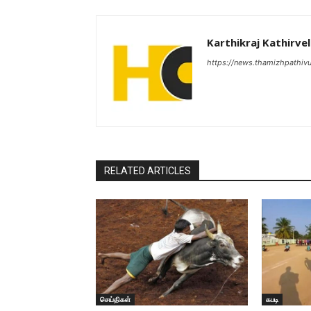
Karthikraj Kathirvel
https://news.thamizhpathiv
RELATED ARTICLES
செய்திகள்
கபடி