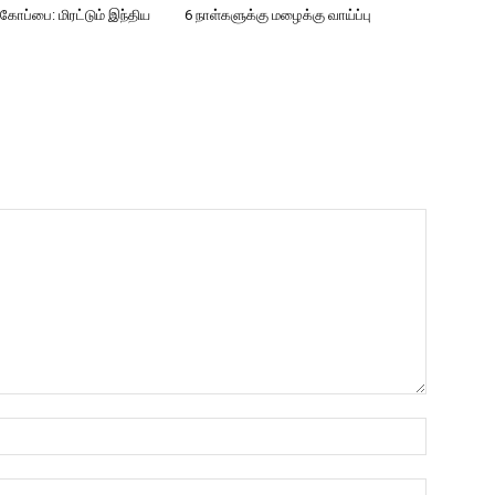
்பை: மிரட்டும் இந்திய
6 நாள்களுக்கு மழைக்கு வாய்ப்பு
Name:*
Email:*