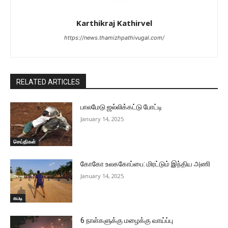
Karthikraj Kathirvel
https://news.thamizhpathivugal.com/
RELATED ARTICLES
பாலமேடு ஜல்லிக்கட்டு போட்டி
January 14, 2025
செய்திகள்
கோகோ உலககோப்பை: மிரட்டும் இந்திய அணி
January 14, 2025
கபடி
6 நாள்களுக்கு மழைக்கு வாய்ப்பு