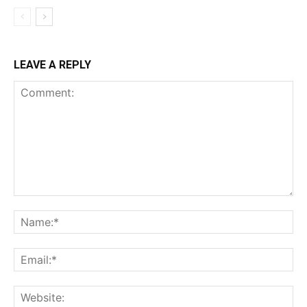
LEAVE A REPLY
Comment:
Na
Ema
Web