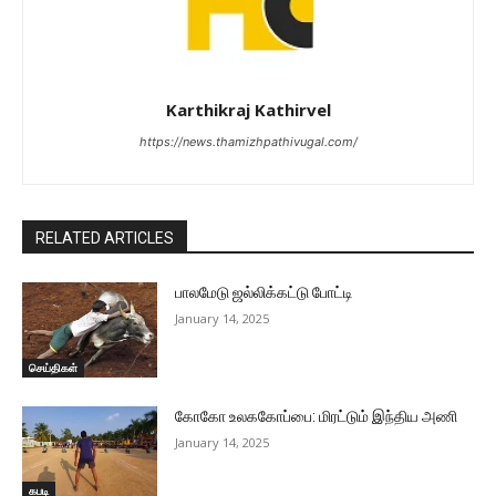
Karthikraj Kathirvel
https://news.thamizhpathivugal.com/
RELATED ARTICLES
பாலமேடு ஜல்லிக்கட்டு போட்டி
January 14, 2025
செய்திகள்
கோகோ உலககோப்பை: மிரட்டும் இந்திய அணி
January 14, 2025
கபடி