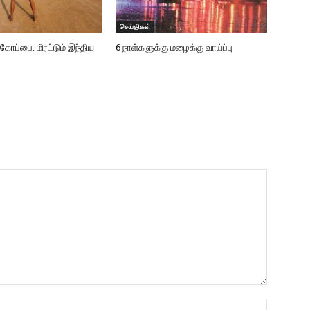
செய்திகள்
்பை: மிரட்டும் இந்திய
6 நாள்களுக்கு மழைக்கு வாய்ப்பு
Name:*