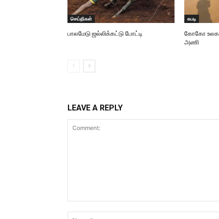
செய்திகள்
கபடி
பாலமேடு ஜல்லிக்கட்டு போட்டி
கோகோ உலககோப
அணி
LEAVE A REPLY
Comment: