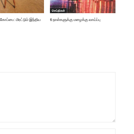
செய்திகள்
்பை: மிரட்டும் இந்திய
6 நாள்களுக்கு மழைக்கு வாய்ப்பு
Name:*