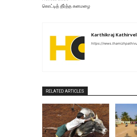
கொட்டித் தீர்த்த கனமழை
Karthikraj Kathirvel
https://news.thamizhpathiv
RELATED ARTICLES