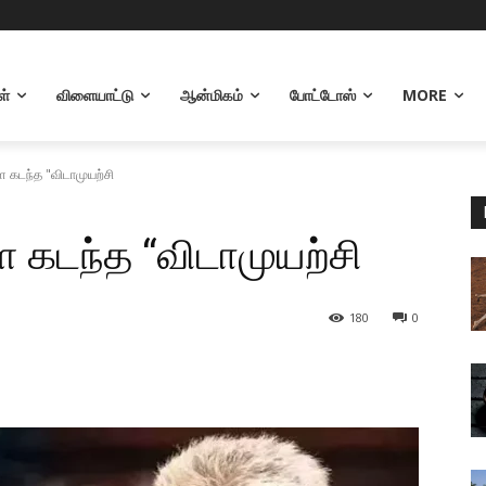
ள்
விளையாட்டு
ஆன்மிகம்
போட்டோஸ்
MORE
 கடந்த "விடாமுயற்சி
 கடந்த “விடாமுயற்சி
180
0