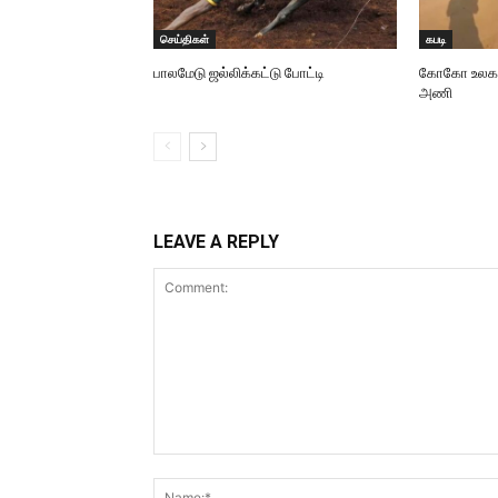
செய்திகள்
கபடி
பாலமேடு ஜல்லிக்கட்டு போட்டி
கோகோ உலககோப
அணி
LEAVE A REPLY
Comment: