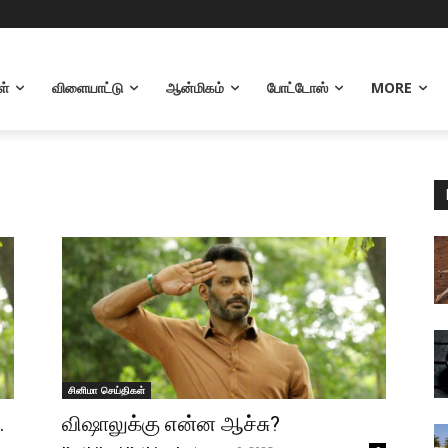
ள்
விளையாட்டு
ஆன்மிகம்
போட்டோஸ்
MORE
சினிமா செய்திகள்
…
விஷாலுக்கு என்ன ஆச்சு?