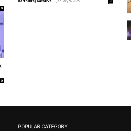
Karthikraj Kathirvel
-
January 9, 2025
0
0
த
0
POPULAR CATEGORY